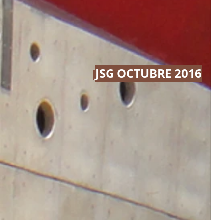
JSG OCTUBRE 2016