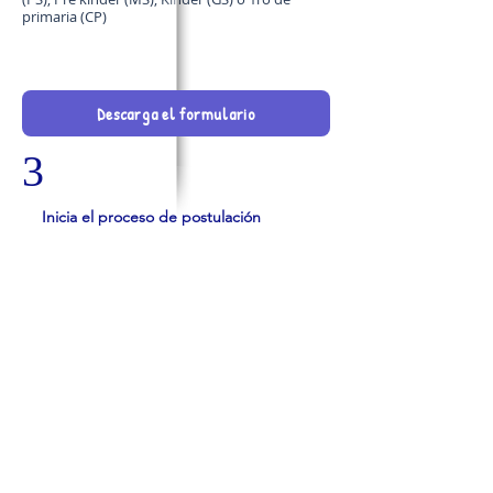
primaria (CP)
Descarga el formulario
3
Inicia el proceso de postulación
Inicie el proceso realizando la solicitud de usuario
y contraseña.
Una vez que nuestro personal haya revisado su
solicitud, se le enviará un usuario y una
contraseña que le permitirán completar su
información y cargar los documentos requeridos
en formato PDF. Los requisitos se mantienen sin
cambios y se detallan en el formulario.
Imprima y entregue todos los documentos en la