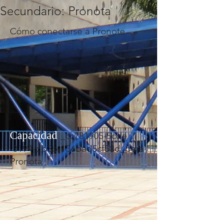
Secundario: Pronota
Cómo conectarse a Pronote
Capacidad
_cc781905-5cde
-3194-bb3b-136bad5cf58d_para
Pronota