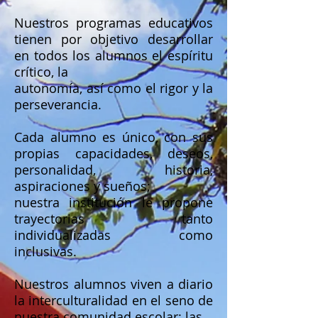
Nuestros programas educativos
tienen por objetivo desarrollar
en todos los alumnos el espíritu
crítico, la
autonomía, así como el rigor y la
perseverancia.
Cada alumno es único, con sus
propias capacidades, deseos,
personalidad, historia,
aspiraciones y sueños;
nuestra institución le propone
trayectorias tanto
individualizadas como
inclusivas.
Nuestros alumnos viven a diario
la interculturalidad en el seno de
nuestra comunidad escolar: las