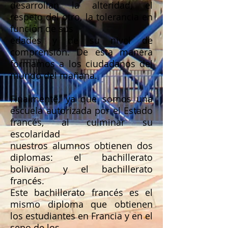
desarrollan la alteridad, el
respeto del otro, la tolerancia en
función de sus
edades y de su nivel de
comprensión. De esta manera
formamos a los ciudadanos del
mundo del mañana.
Finalmente, ya que somos una
escuela autorizada por el Estado
francés, al culminar su
escolaridad
nuestros alumnos obtienen dos
diplomas: el bachillerato
boliviano y el bachillerato
francés.
Este bachillerato francés es el
mismo diploma que obtienen
los estudiantes en Francia y en el
seno de los