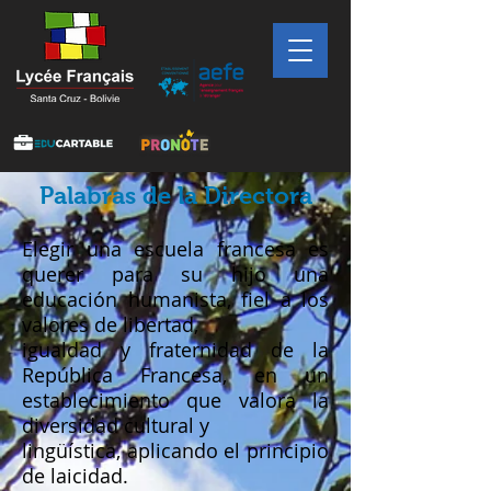
Palabras de la Directora
Elegir una escuela francesa es
querer para su hijo una
educación humanista, fiel a los
valores de libertad,
igualdad y fraternidad de la
República Francesa, en un
establecimiento que valora la
diversidad cultural y
lingüística, aplicando el principio
de laicidad.