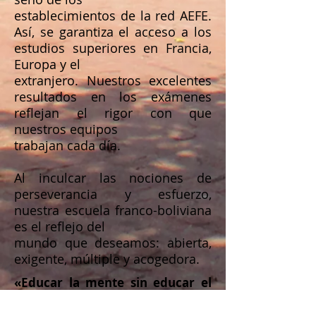
establecimientos de la red AEFE.
Así, se garantiza el acceso a los
estudios superiores en Francia,
Europa y el
extranjero. Nuestros excelentes
resultados en los exámenes
reflejan el rigor con que
nuestros equipos
trabajan cada día.
Al inculcar las nociones de
perseverancia y esfuerzo,
nuestra escuela franco-boliviana
es el reflejo del
mundo que deseamos: abierta,
exigente, múltiple y acogedora.
«Educar la mente sin educar el
corazón es como no tener
ninguna educación»