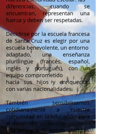
diferencias, cuando se
encuentran, representan una
fuerza y deben ser respetadas.
Decidirse por la escuela francesa
de Santa Cruz es elegir por una
escuela benevolente, un entorno
adaptado, una enseñanza
plurilingüe (francés, español,
inglés y portugués), con un
equipo comprometido
hacia sus hijos y enriquecido
con varias nacionalidades.
También sensibilizamos
cotidianamente a nuestra
comunidad en la educación para
el desarrollo sostenible
y la empatía. Nuestros alumnos