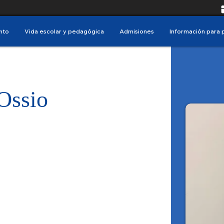
nto
Vida escolar y pedagógica
Admisiones
Información para 
Ossio
m.ossio@lfscz.edu.bo