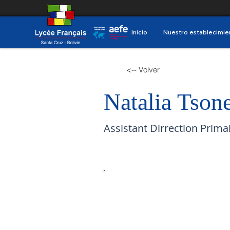
Inicio
Nuestro establecimie
<-- Volver
Natalia Tson
Assistant Dirrection Prima
Correo
electrónic
o: