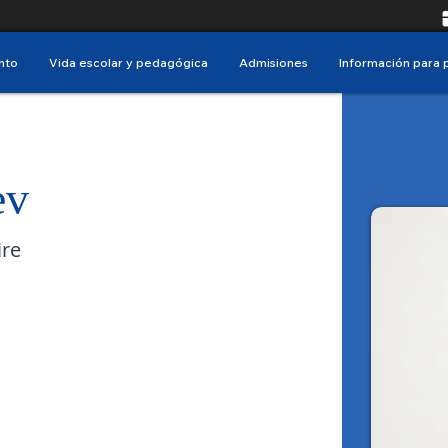
nto
Vida escolar y pedagógica
Admisiones
Información para 
ev
ire
assist.direction@lfscz.edu.bo