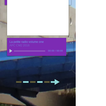
La petite radio volume one
APC CM2 2016
00:00
/
00:00