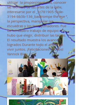
utilizar la proporcionalidad, conocer
las técnicas de las artes de la calle,
interesarse por el _cc781905-5cde-
3194-bb3b-136_badtrompe the eye ”,
la perspectiva, manipular las
escuadras y los transportadores. Fue
un verdadero trabajo de equipo:
hubo que elegir, distribuir las tareas.
El resultado muestra los avances
logrados Durante todo el año en el
vivir juntos. ¡Felicitaciones a todos!
Yannick Bley