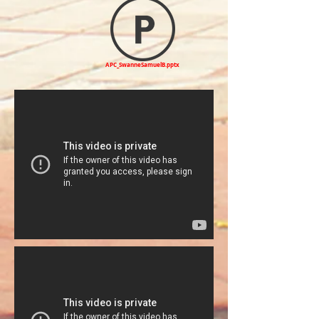
APC_SwanneSamuelB.pptx