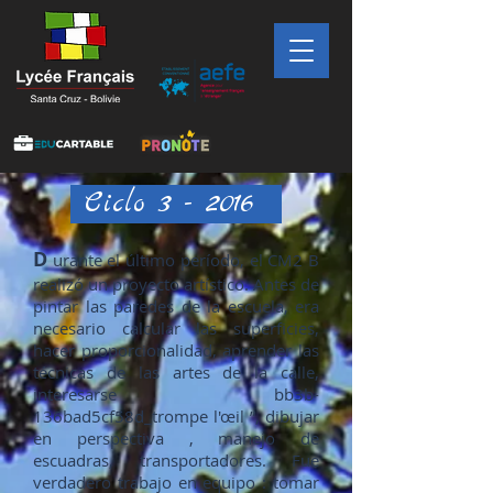
Ciclo 3 - 2016
D
urante el último período, el CM2 B
realizó un proyecto artístico. Antes de
pintar las paredes de la escuela, era
necesario calcular las superficies,
hacer proporcionalidad, aprender las
técnicas de las artes de la calle,
interesarse bb3b-
136bad5cf58d_trompe l'œil ”, dibujar
en perspectiva , manejo de
escuadras, transportadores. Fue
verdadero trabajo en equipo : tomar