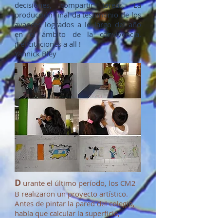
decisiones, compartir tareas. La
producción final da testimonio de los
avances logrados a lo largo del año
en el ámbito de la convivencia.
¡Felicitaciones a all !
Yannick Bley
D
urante el último período, los CM2
B realizaron un proyecto artístico.
Antes de pintar la pared del colegio,
había que calcular la superficie,