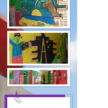
La petite radio volume two
APC CM2 2016
00:00
/
00:00