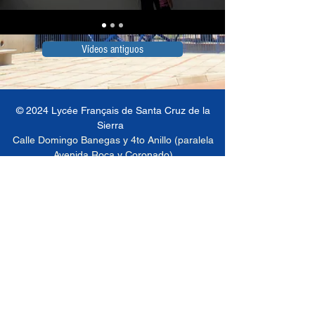
Vídeos antiguos
© 2024 Lycée Français de Santa Cruz de la
Sierra
Calle Domingo Banegas y 4to Anillo (paralela
Avenida Roca y Coronado)
tel.
(591 -3) 314 7001
- Fax
(591 -3) 311 6172
- Webmaster Rubén Darío Bascopé -