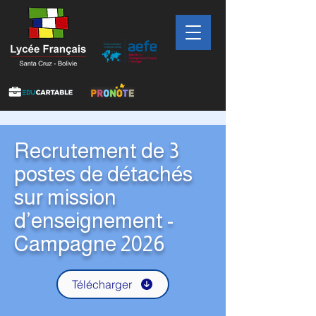
Recrutement de 3
postes de détachés
sur mission
d’enseignement -
Campagne 2026
Télécharger