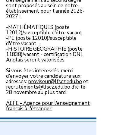
d'enseignement au second degré
sont proposés au sein de notre
établissement pour l'année
2026-
2027
!
-MATHÉMATIQUES (poste
12012)/susceptible d'être vacant
-PE (poste 12010)/susceptible
d'être vacant
-HISTOIRE GÉOGRAPHIE (poste
11838)/vacant - certification DNL
Anglais seront valorisées
Si vous êtes intéressés, merci
d'envoyer votre candidature aux
adresses:
proviseur@lfscz.edu.bo
et
recrutements@lfscz.edu.bo
d'ici le
28 novembre au plus tard.
AEFE - Agence pour l'enseignement
français à l'étranger