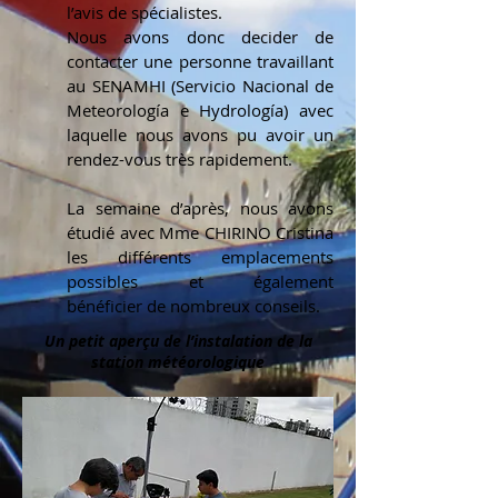
l’avis de spécialistes.
Nous avons donc decider de
contacter une personne travaillant
au SENAMHI (Servicio Nacional de
Meteorología e Hydrología) avec
laquelle nous avons pu avoir un
rendez-vous très rapidement.
La semaine d’après, nous avons
étudié avec Mme CHIRINO Cristina
les différents emplacements
possibles et également
bénéficier de nombreux conseils.
Un petit aperçu de l’instalation de la
station météorologique