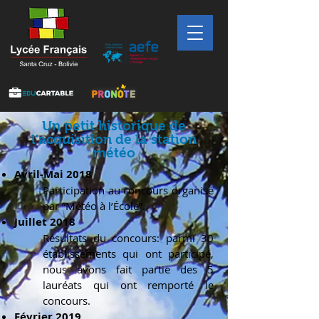
Un petit historique de
l'acquisition de la station
météo
Avril-Mai 2018
Participation au concours organisé
par “Météo à l’École”.
Juillet 2018
Résultats du concours: parmi 30
établissements qui ont participé,
nous avons fait partie des 5
lauréats qui ont remporté le
concours.
Février 2019