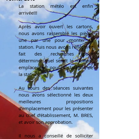
La station météo est enfin
arrivée!!!
Après avoir ouvert les cartons,
nous avons rassemblé les pièces
une par une pour monter la
station. Puis nous avons réfléchi et
fait des recherches pour
déterminer quel serait le meilleur
emplacement pour l'instalation de
la station.
Au cours des séances suivantes
nous avons sélectionné les deux
meilleures propositions
d’emplacement pour les présenter
au chef d’établissement, M. BRES,
et avoir son approbation.
Il nous a conseillé de solliciter