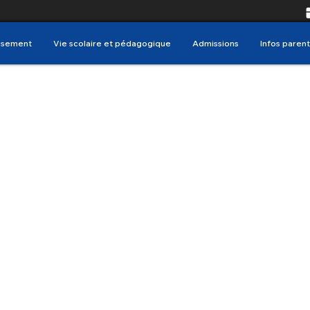
issement
Vie scolaire et pédagogique
Admissions
Infos parent
Bac EPS