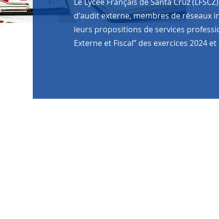
Le Lycée Français de Santa Cruz (LFSCZ)
d'audit externe, membres de réseaux i
leurs propositions de services professi
Externe et Fiscal” des exercices 2024 et