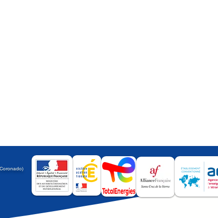
a
 Coronado)