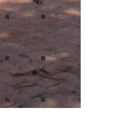
M (2)
M (3)
N
O
P
R