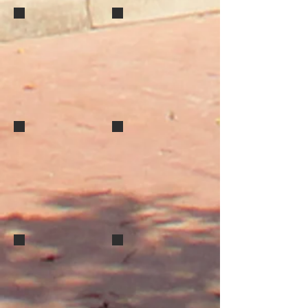
F
H
i
K
L
M