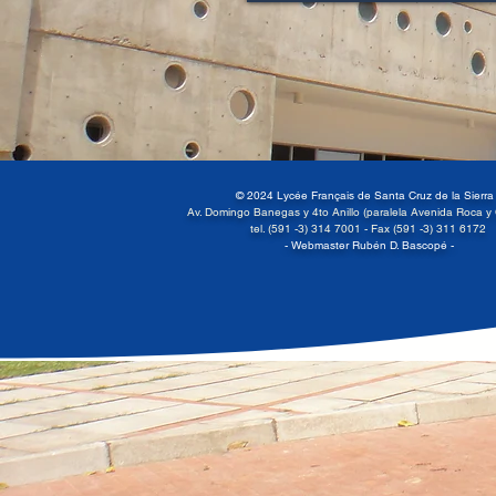
© 2024 Lycée Français de Santa Cruz de la Sierr
Av. Domingo Banegas y 4to Anillo (paralela Avenida Roca y
tel. (591 -3) 314 7001 -
Fax (591 -3) 311 6172
- Webmaster Rubén D. Bascopé -