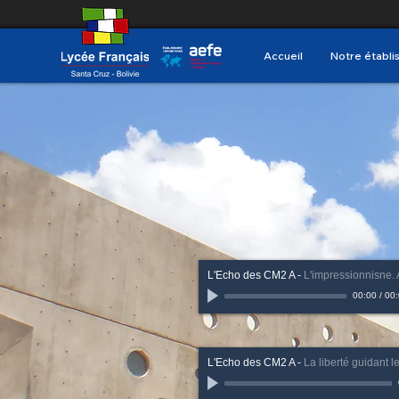
Accueil
Notre établ
L'Echo des CM2 A
-
L'impressionnisne
00:00
/
00:
L'Echo des CM2 A
-
La liberté guidant 