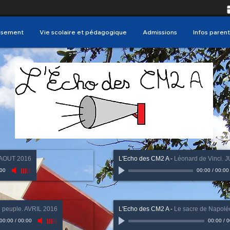
issement
Vie scolaire et pédagogique
Admissions
Infos parent
. AOUT 2016
L'Echo des CM2 A
-
Léonard de Vinci. 
00
00:00
/
00:00
le peuple. AVRIL 2016
L'Echo des CM2 A
-
Le sacre de Napolé
00:00
/
00:00
00:00
/
0