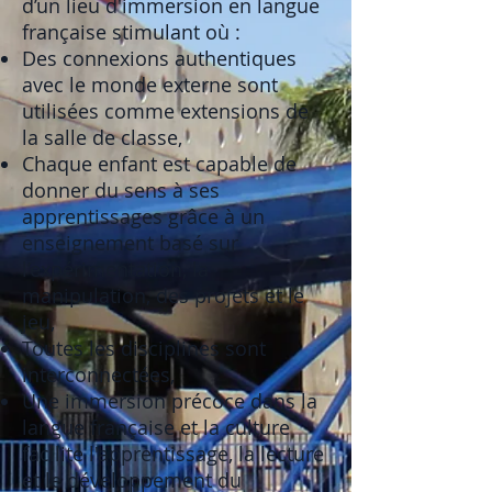
d’un lieu d'immersion en langue
française stimulant où :
Des connexions authentiques
avec le monde externe sont
utilisées comme extensions de
la salle de classe,
Chaque enfant est capable de
donner du sens à ses
apprentissages grâce à un
enseignement basé sur
l’expérimentation, la
manipulation, des projets et le
jeu,
Toutes les disciplines sont
interconnectées,
Une immersion précoce dans la
langue française et la culture
facilite l'apprentissage, la lecture
et le développement du