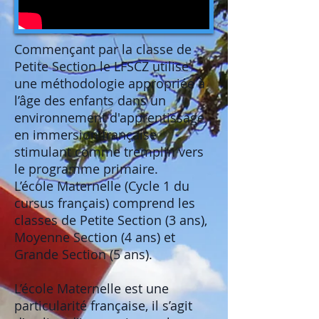
Commençant par la classe de
Petite Section le LFSCZ utilise
une méthodologie appropriée à
l’âge des enfants dans un
environnement d'apprentissage
en immersion française
stimulant comme tremplin vers
le programme primaire.
L’école Maternelle (Cycle 1 du
cursus français) comprend les
classes de Petite Section (3 ans),
Moyenne Section (4 ans) et
Grande Section (5 ans).
L’école Maternelle est une
particularité française, il s’agit