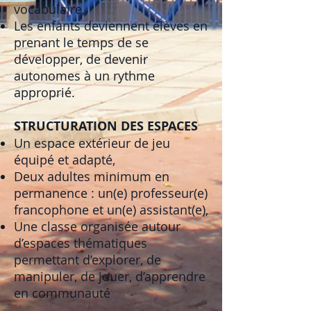
vocabulaire,
Les enfants deviennent élèves en
prenant le temps de se
développer, de devenir
autonomes à un rythme
approprié.
STRUCTURATION DES ESPACES
Un espace extérieur de jeu
équipé et adapté,
Deux adultes minimum en
permanence : un(e) professeur(e)
francophone et un(e) assistant(e),
Une classe organisée autour
d’espaces thématiques
permettant d’explorer, de
manipuler, de jouer, d’apprendre
en communauté