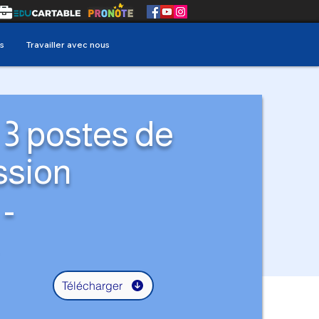
s
Travailler avec nous
3 postes de
ssion
-
Télécharger