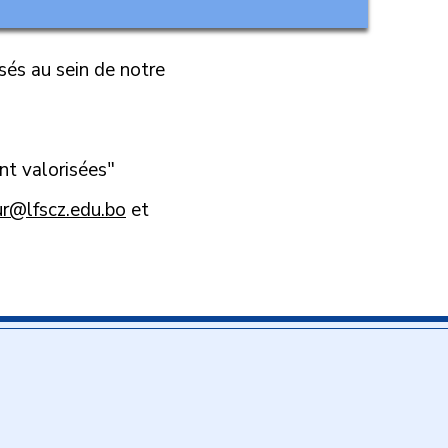
és au sein de notre
t valorisées"
ur@lfscz.edu.bo
et