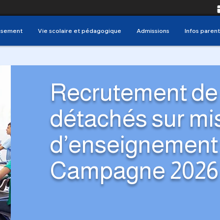
issement
Vie scolaire et pédagogique
Admissions
Infos parent
Recrutement de 
détachés sur mi
d’enseignement 
Campagne 2026