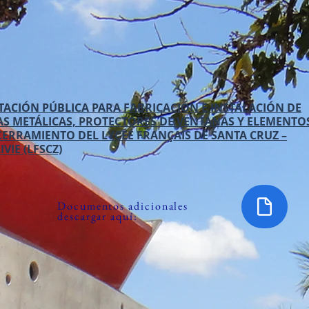
ITACIÓN PÚBLICA PARA FABRICACIÓN E INSTALACIÓN DE
AS METÁLICAS, PROTECTORES DE VENTANAS Y ELEMENTO
CERRAMIENTO DEL LYCÉE FRANÇAIS DE SANTA CRUZ –
IVIE (LFSCZ)
Documentos adicionales
descargar aquí: