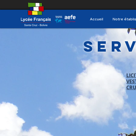
Accueil
Notre établ
Ser
LIC
VES
CRU