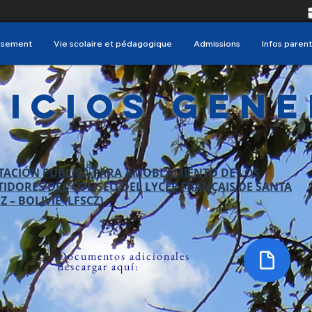
issement
Vie scolaire et pédagogique
Admissions
Infos parent
vicios Gen
ITACIÓN PÚBLICA PARA AMOBLAMIENTO DE LOS
TIDORES DEL COLISEO DEL LYCÉE FRANÇAIS DE SANTA
Z – BOLIVIE (LFSCZ)
Documentos adicionales
descargar aquí: