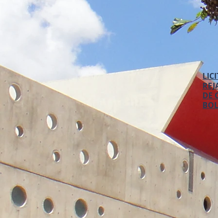
LIC
REJ
DE 
BOL