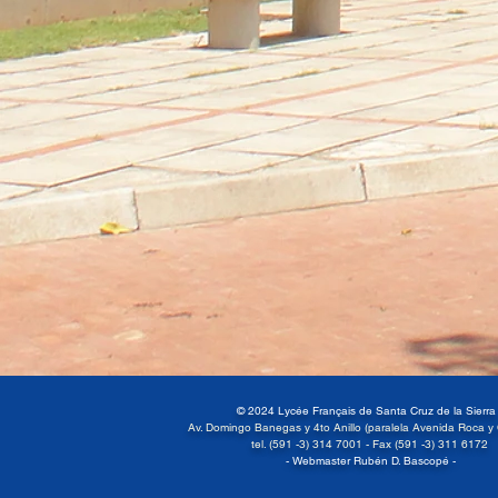
© 2024 Lycée Français de Santa Cruz de la Sierr
Av. Domingo Banegas y 4to Anillo (paralela Avenida Roca y
tel. (591 -3) 314 7001 -
Fax (591 -3) 311 6172
- Webmaster Rubén D. Bascopé -