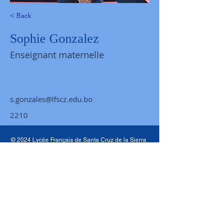
< Back
Sophie Gonzalez
Enseignant maternelle
s.gonzales@lfscz.edu.bo
2210
© 2024 Lycée Français de Santa Cruz de la Sierra
Av. Domingo Banegas y 4to Anillo (paralela Avenida
Roca y Coronado)
tel.
(591 -3) 314 7001
-
Fax
(591 -3) 311 6172
- Webmaster Rubén D. Bascopé -