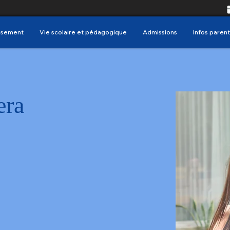
issement
Vie scolaire et pédagogique
Admissions
Infos parent
era