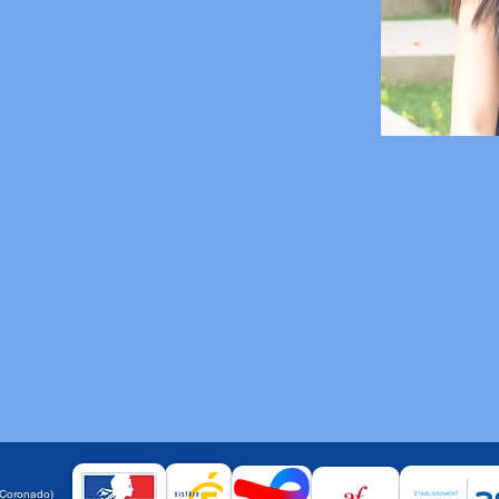
a
 Coronado)