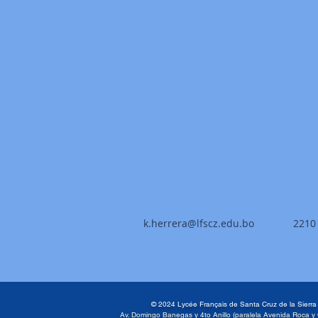
k.herrera@lfscz.edu.bo
2210
© 2024 Lycée Français de Santa Cruz de la Sierr
Av. Domingo Banegas y 4to Anillo (paralela Avenida Roca y