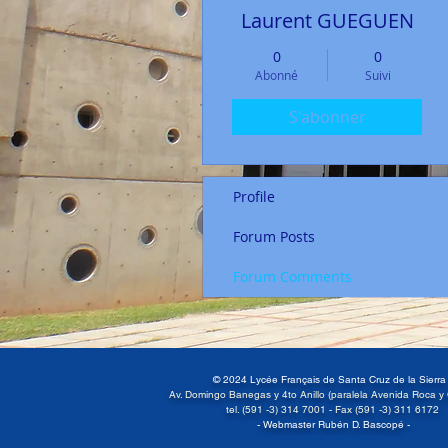
Laurent GUEGUEN
0
0
Abonné
Suivi
S'abonner
Profile
Forum Posts
Forum Comments
© 2024 Lycée Français de Santa Cruz de la Sierr
Av. Domingo Banegas y 4to Anillo (paralela Avenida Roca y
tel. (591 -3) 314 7001 -
Fax (591 -3) 311 6172
- Webmaster Rubén D. Bascopé -