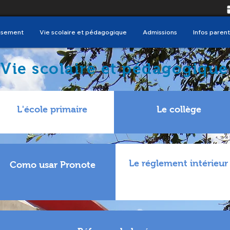
issement
Vie scolaire et pédagogique
Admissions
Infos parent
Vie scolaire et pédagogique
L'école primaire
Le collège
Le réglement intérieur
Como usar Pronote