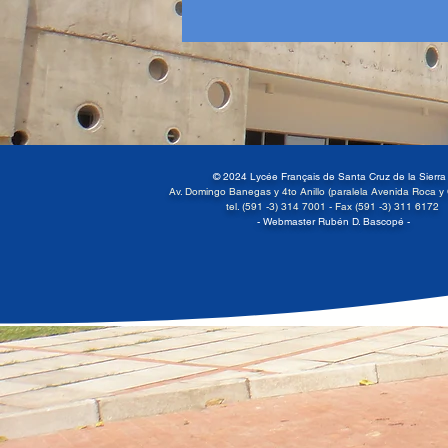
© 2024 Lycée Français de Santa Cruz de la Sierr
Av. Domingo Banegas y 4to Anillo (paralela Avenida Roca y
tel. (591 -3) 314 7001 -
Fax (591 -3) 311 6172
- Webmaster Rubén D. Bascopé -