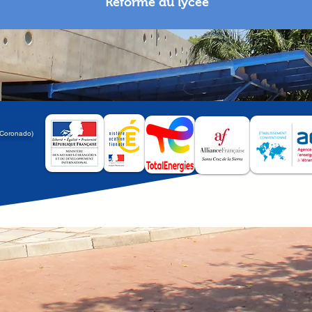
Réforme du lycée
a
 Coronado)